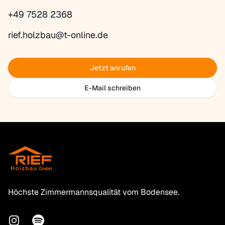
+49 7528 2368
rief.holzbau@t-online.de
Jetzt anrufen
E-Mail schreiben
Footer
Höchste Zimmermannsqualität vom Bodensee.
Instagram
Spotify